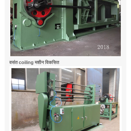
वसंत coiling मशीन विकसित