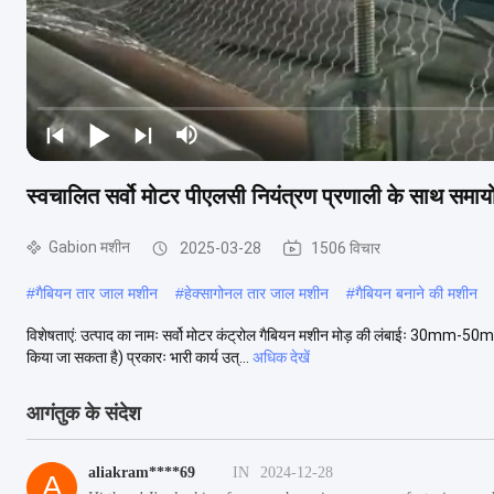
स्वचालित सर्वो मोटर पीएलसी नियंत्रण प्रणाली के साथ समा
Gabion मशीन
2025-03-28
1506 विचार
#
गैबियन तार जाल मशीन
#
हेक्सागोनल तार जाल मशीन
#
गैबियन बनाने की मशीन
विशेषताएं: उत्पाद का नामः सर्वो मोटर कंट्रोल गैबियन मशीन मोड़ की लंबाईः 30mm-50m
किया जा सकता है) प्रकारः भारी कार्य उत्...
अधिक देखें
आगंतुक के संदेश
aliakram****69
IN
2024-12-28
A